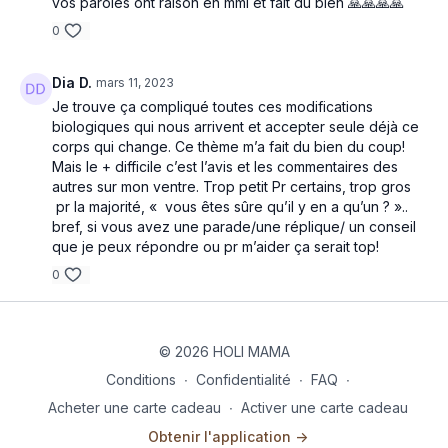
vos paroles ont raison en mmi et fait du bien 🙏🙏🙏🙏
0
Dia D.
mars 11, 2023
Je trouve ça compliqué toutes ces modifications
biologiques qui nous arrivent et accepter seule déjà ce
corps qui change. Ce thème m’a fait du bien du coup!
Mais le + difficile c’est l’avis et les commentaires des
autres sur mon ventre. Trop petit Pr certains, trop gros
pr la majorité, « vous êtes sûre qu’il y en a qu’un ? »..
bref, si vous avez une parade/une réplique/ un conseil
que je peux répondre ou pr m’aider ça serait top!
0
© 2026 HOLI MAMA
Conditions
∙
Confidentialité
∙
FAQ
∙
Acheter une carte cadeau
∙
Activer une carte cadeau
Obtenir l'application ->