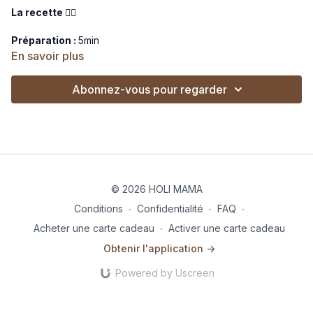
La recette 👇🏼
Préparation :
5min
En savoir plus
Cuisson :
5min
Abonnez-vous pour regarder
Ingrédients :
Salade verte
Sardines
Citron jaune
Fromage de chèvre
huile de lin/cameline/chanvre
Vinaigre de cidre
© 2026 HOLI MAMA
Bouillon de collagène
3 tranches de pain
Conditions
∙
Confidentialité
∙
FAQ
∙
options : piment d'espelette, poivre, persil, graines de
Acheter une carte cadeau
∙
Activer une carte cadeau
chanvre
Obtenir l'application ->
Préparez les rillettes en écrasant les sardines avec le fromage
Powered by Uscreen
de chèvre, le jus de citron, le piment, le poivre et le persil.
Étalez la préparation sur trois tranches de pain.