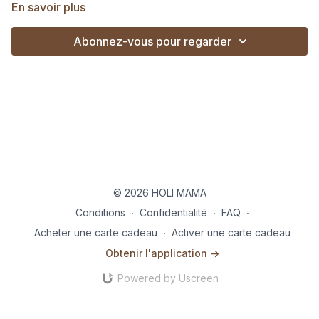
des jambes et des fessiers en général et cela peut avoir un
En savoir plus
impact sur le bas du dos et le bas du dos c'est sacré !
Abonnez-vous pour regarder
🎵 Si tu veux pratiquer en musique :
Lance cette playlist sur Spotify
Lance cette playlist sur Deezer
© 2026 HOLI MAMA
Conditions
∙
Confidentialité
∙
FAQ
∙
Acheter une carte cadeau
∙
Activer une carte cadeau
Obtenir l'application ->
Powered by Uscreen