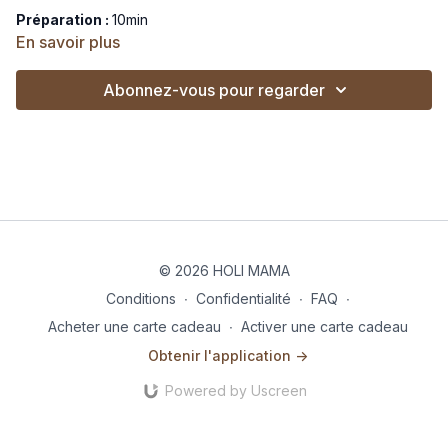
Préparation :
10min
En savoir plus
Cuisson :
4min
Abonnez-vous pour regarder
Ingrédients :
2 pancakes / personne
1 demi avocat
purée d’amande
1 tranche de saumon fumé/ personne
un oeuf mollet / personne
une salade de carottes râpées
une poignée de graines ( lin, courge…)
© 2026 HOLI MAMA
Pour les plus gourmands :
Conditions
∙
Confidentialité
∙
FAQ
∙
1 yaourt végétal/ personne
granola choco
Acheter une carte cadeau
∙
Activer une carte cadeau
Obtenir l'application ->
Tartinez les pancakes de purée d’amande, découpez l’avocat
en lamelles, puis ajoutez l'œuf mollet sur l’un et la tranche de
Powered by Uscreen
saumon fumé sur l’autre. Arrosez du jus d’un demi-citron et
ajoutez quelques graines de lin ou d'autres oléagineux. Râpez
3 carottes et assaisonnez-les avec de l’huile d’olive et du jus