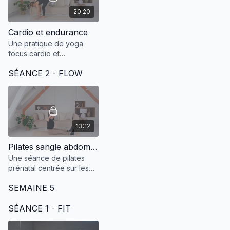
20:20
Cardio et endurance
Une pratique de yoga
focus cardio et
endurance.
SÉANCE 2 - FLOW
13:12
Pilates sangle abdominale T3
Une séance de pilates
prénatal centrée sur les
abdominaux pour
SEMAINE 5
préserver sangle
abdominale et dorsale.
SÉANCE 1 - FIT