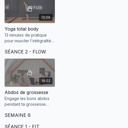
13:09
Yoga total body
13 minutes de pratique
pour muscler l'intégralité
du corps.
SÉANCE 2 - FLOW
19:02
Abdos de grossesse
Engage les bons abdos
pendant ta grossesse
pour protéger ton corps
SEMAINE 6
et anticiper ton post-
partum d'un point de vue
SÉANCE 1 - FIT
physique !