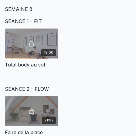
de venir faire le plein
SEMAINE 8
d'énergie lors du 3ème
trimestre.
SÉANCE 1 - FIT
18:00
Total body au sol
SÉANCE 2 - FLOW
21:02
Faire de la place