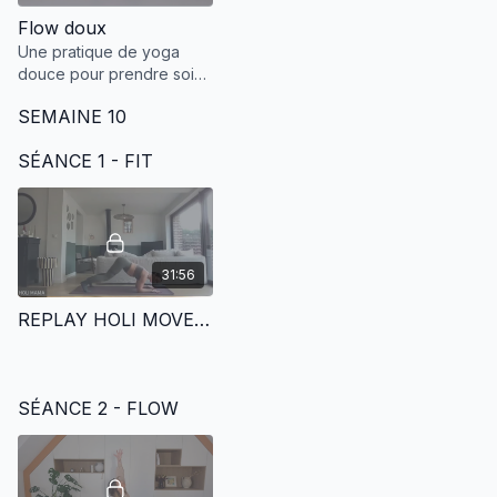
Flow doux
Une pratique de yoga
douce pour prendre soin
de son corps et pour faire
SEMAINE 10
un vrai break !
SÉANCE 1 - FIT
31:56
REPLAY HOLI MOVE | SE CHALLENGER - 20.12
SÉANCE 2 - FLOW