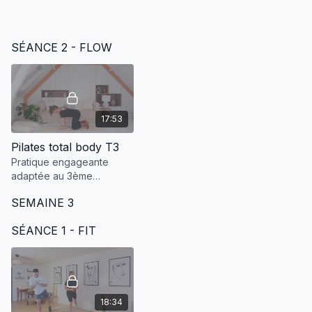
SÉANCE 2 - FLOW
17:53
Pilates total body T3
Pratique engageante
adaptée au 3ème
trimestre de la grossesse
SEMAINE 3
pour les mamas qui ont
envie d'une intensité plus
SÉANCE 1 - FIT
importante.
18:34