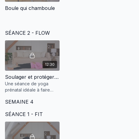
Boule qui chamboule
SÉANCE 2 - FLOW
12:30
Soulager et protéger le dos
Une séance de yoga
prénatal idéale à faire
pendant ta grossesse
SEMAINE 4
pour prévenir et soulager
les douleurs de dos.
SÉANCE 1 - FIT