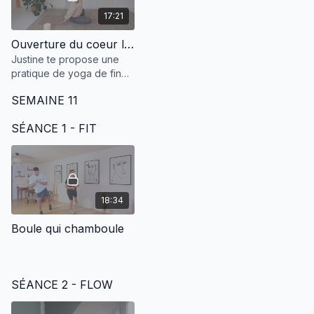
17:21
Ouverture du coeur lâcher prise
Justine te propose une
pratique de yoga de fin
de grossesse pour ouvrir
SEMAINE 11
le coeur et te sentir prête
à accueillir ton mini !
SÉANCE 1 - FIT
18:34
Boule qui chamboule
SÉANCE 2 - FLOW