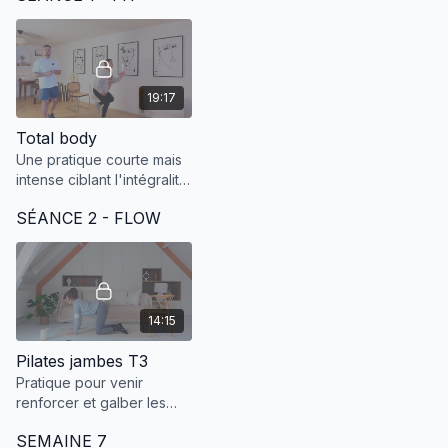
19:17
Total body
Une pratique courte mais
intense ciblant l'intégralité
du corps pour bouger et
SÉANCE 2 - FLOW
transpirer !
14:15
Pilates jambes T3
Pratique pour venir
renforcer et galber les
jambes adaptée au 3ème
SEMAINE 7
trimestre de grossesse.