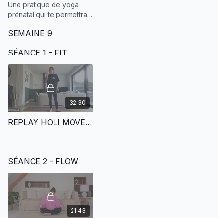
Une pratique de yoga
prénatal qui te permettra
de venir faire de la place
SEMAINE 9
entre le haut de ton utérus
et ton diaphragme pour
SÉANCE 1 - FIT
mieux respirer.
32:30
REPLAY HOLI MOVE | HIIT SANS IMPACT - JAMBES & ABDOS - 06.12
SÉANCE 2 - FLOW
21:43