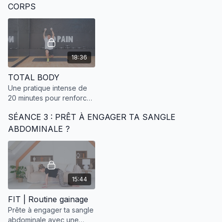
CORPS
si=11665e670ee843ac
https://www.deezer.com/fr/playlist/11095104942
🎵 Semaine 3 - Séance 3
18:36
TOTAL BODY
https://open.spotify.com/playlist/5aw8pYtR2LB5GRqmLdoldN?
si=cdda713b009d4a31&nd=1
Une pratique intense de
20 minutes pour renforcer
https://deezer.page.link/9JzTuXDdX2C7vzXU8
l'ensemble de ton corps !
SÉANCE 3 : PRÊT À ENGAGER TA SANGLE
ABDOMINALE ?
15:44
FIT | Routine gainage
Prête à engager ta sangle
abdominale avec une