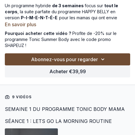
Un programme hybride
de 3 semaines
focus sur
tout le
corps
, la suite parfaite du programme HAPPY BELLY en
version
P-I-M-E-N-T-É-E
pour les mamas qui ont envie
d'aller beaucoup beaucoup plus loin. Au menu, un combo de
En savoir plus
folie :
cardio training, yoga intense et pilates.
Pourquoi acheter cette vidéo ?
Profite de -20% sur le
programme Tonic Summer Body avec le code promo
Promis : pas de prise de tête, que du kiff !
SHAPEUZ !
On se motive ensemble ?
Abonnez-vous pour regarder
Ok après la fin des rééducations !
Acheter €39,99
Les playlists :
🎵 Semaine 1 - Séance 1
9 VIDÉOS
https://open.spotify.com/playlist/7amQrjuN9sqali5fiTnyIb
SEMAINE 1 DU PROGRAMME TONIC BODY MAMA
SÉANCE 1 : LETS GO LA MORNING ROUTINE
🎵 Semaine 1 - Séance 2