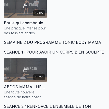
https://open.spotify.com/playlist/2n4KaC881j0yvx1sYgbA46?
si=ef94f702ab7a498e
17:05
https://www.deezer.com/fr/playlist/11249436544
Boule qui chamboule
Une pratique intense pour
des fessiers et des
🎵 Semaine 2 - Séance 3
cuisses en béton !
SEMAINE 2 DU PROGRAMME TONIC BODY MAMA
https://open.spotify.com/playlist/7amQrjuN9sqali5fiTnyIb
SÉANCE 1 : POUR AVOIR UN CORPS BIEN SCULPTÉ
🎵 Semaine 3 - Séance 1
https://open.spotify.com/playlist/4dqkLBNR0616EVIJE85OJR?
si=a218c8d7826441c2
18:27
https://www.deezer.com/fr/playlist/11450576744
ABDOS MAMA I HENRI COACH I S2 S1
Une toute nouvelle
séance de notre coach
🎵 Semaine 3 - Séance 2
@Henri pour des abdos
SÉANCE 2 : RENFORCE L'ENSEMBLE DE TON
tonifiés.
https://open.spotify.com/playlist/5aw8pYtR2LB5GRqmLdoldN?