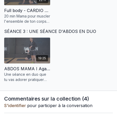
Full body - CARDIO TRAINING I S3 S2
20 min Mama pour muscler
l'ensemble de ton corps
avec Henri, notre coach
SÉANCE 3 : UNE SÉANCE D'ABDOS EN DUO
sportif !
19:25
ABDOS MAMA I Agathe & Henri I S3 S3
Une séance en duo que
tu vas adorer pratiquer
avec nous!
Commentaires sur la collection (
4
)
S'identifier
pour participer à la conversation