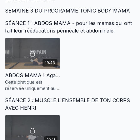
routine de folie ?
SEMAINE 3 DU PROGRAMME TONIC BODY MAMA
SÉANCE 1 : ABDOS MAMA - pour les mamas qui ont
fait leur rééducations périnéale et abdominale.
19:43
ABDOS MAMA I Agathe Routine I S3 S1
Cette pratique est
réservée uniquement aux
mamas qui ont fait leur
SÉANCE 2 : MUSCLE L'ENSEMBLE DE TON CORPS
rééducations périnéale et
abdominale.
AVEC HENRI
22:11