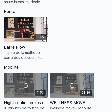
haute intensité, idéale
pour renforcer le corps,
Renfo
tonifier les muscles
profonds et maintenir une
vitalité optimale.
19:55
Barre Flow
Inspiré de la méthode
barre des danseurs, tu
vas découvrir une
Mobilité
nouvelle façon de faire
de bouger à l'aide d'une
chaise.
11:53
28:29
Night routine corps détendu
WELLNESS MOVE | Séance entre cycle 2 & 3 - Mobilité & Souplesse
10 minutes de routine de
Wellness move - Mobilité