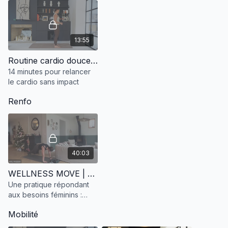
13:55
Routine cardio douce sans impact
14 minutes pour relancer
le cardio sans impact
Renfo
40:03
WELLNESS MOVE | Séance 1 · Cycle 3
Une pratique répondant
aux besoins féminins :
mobilité, renforcement
Mobilité
musculaire, cardio adapté
à chaque étape de vie