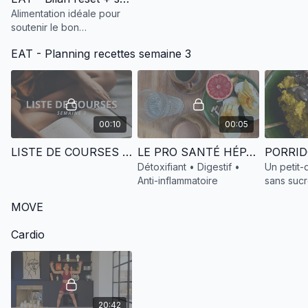
Alimentation idéale pour
soutenir le bon
fonctionnement du foie.
EAT - Planning recettes semaine 3
00:10
00:05
LISTE DE COURSES - SEMAINE 3
LE PRO SANTÉ HÉPATIQUE
Détoxifiant • Digestif •
Un petit-
Anti-inflammatoire
sans sucr
riche en 
MOVE
bons gras
qui soutie
Cardio
l’énergie
20:42