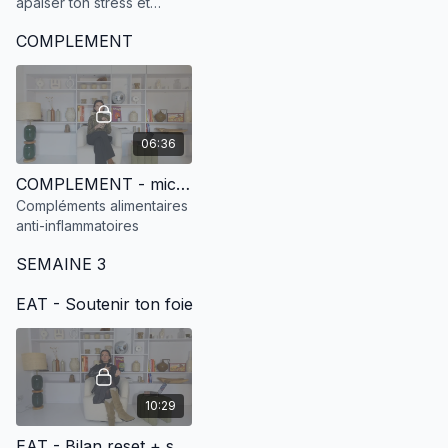
apaiser ton stress et
diminuer l'inflammation.
COMPLEMENT
06:36
COMPLEMENT - micro-nutrition anti-inflammatoire
Compléments alimentaires
anti-inflammatoires
SEMAINE 3
EAT - Soutenir ton foie
10:29
EAT - Bilan reset + soutenir le foie