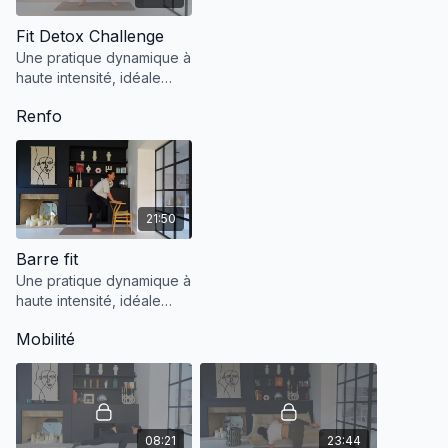
Fit Detox Challenge
Une pratique dynamique à
haute intensité, idéale
pour renforcer le corps,
Renfo
tonifier les muscles
profonds et maintenir une
vitalité optimale
21:50
Barre fit
Une pratique dynamique à
haute intensité, idéale
pour renforcer le corps,
Mobilité
tonifier les muscles
profonds et maintenir une
vitalité optimale.
08:21
23:44