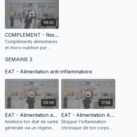
06:42
COMPLEMENT - Restaurer la flore intestinale
Compléments alimentaires
et micro-nutrition pur
booster ta santé intestinal
SEMAINE 2
et ta vitalité générale.
EAT - Alimentation anti-inflammatoire
09:59
17:58
EAT - Alimentation anti-inflammatoire
EAT - Alimentation Anti Inflammatoire - part 2
Améliore ton état de santé
Stopper l'inflammation
générale via un régime
chronique de ton corps
anti-inflammatoire
pour améliorer ton état de