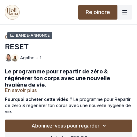
Rejoindre
Bande-annonce
COLLECTION
RESET
Agathe + 1
Le programme pour repartir de zéro &
régénérer ton corps avec une nouvelle
hygiène de vie.
En savoir plus
Les bénéfices :
corps revitalisé - énergie durable - bien-
Pourquoi acheter cette vidéo ?
Le programme pour Repartir
être long terme.
de zéro & régénèrer ton corps avec une nouvelle hygiène de
vie.
Idéal avant une remise en forme pour obtenir des effets long
terme - après une phase de maladie - en prévention santé à
chaque saison
Abonnez-vous pour regarder
Un programme complet qui t’accompagne sur
4 piliers
pour