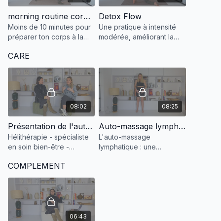
morning routine corps souple intensité 2
Detox Flow
Moins de 10 minutes pour
Une pratique à intensité
préparer ton corps à la
modérée, améliorant la
journée.
mobilité, soulage les
CARE
tensions et renforce les
muscles en profondeur,
tout en apportant un é
08:02
08:25
Présentation de l'auto-massage lymphatique
Auto-massage lymphatique
Hélithérapie - spécialiste
L'auto-massage
en soin bien-être -
lymphatique : une
méthode Renata França
technique douce de
COMPLEMENT
détox et de bien-être
comme un allié à intégrer
en routine
06:43