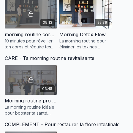
d'une femme.
09:13
22:39
morning routine corps souple intensité 1
Morning Detox Flow
10 minutes pour réveiller
La morning routine pour
ton corps et réduire tes
éliminer les toxines
raideurs.
accumulées pendant la
CARE - Ta morning routine revitalisante
nuit et les fêtes.
03:45
Morning routine pro santé intestinale
La morning routine idéale
pour booster ta santé
intestinale.
COMPLEMENT - Pour restaurer la flore intestinale