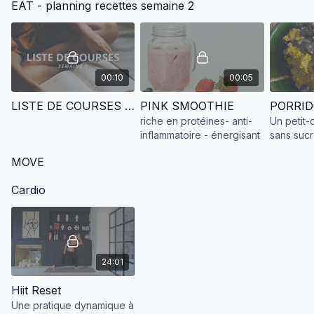
EAT - planning recettes semaine 2
santé globale.
00:10
00:05
LISTE DE COURSES - SEMAINE 2
PINK SMOOTHIE
riche en protéines- anti-
Un petit-
inflammatoire - énergisant
sans sucr
riche en 
MOVE
bons gras
qui soutie
Cardio
l’énergie
24:01
Hiit Reset
Une pratique dynamique à