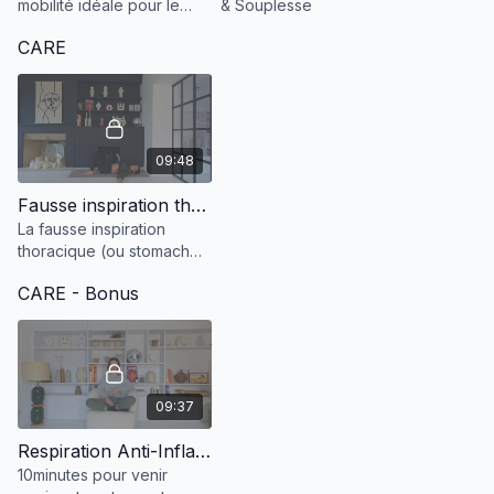
mobilité idéale pour le
& Souplesse
soir.
CARE
09:48
Fausse inspiration thoracique - Stomach vacuum
La fausse inspiration
thoracique (ou stomach
vacuum) est une
CARE - Bonus
technique de respiration
aux nombreux bienfaits
dans notre démarche de
RESET.
09:37
Respiration Anti-Inflammatoire
10minutes pour venir