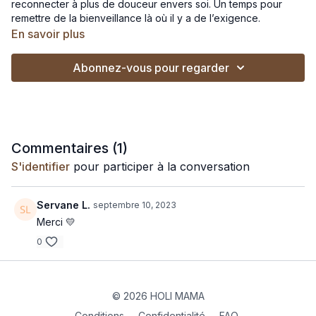
reconnecter à plus de douceur envers soi. Un temps pour
remettre de la bienveillance là où il y a de l’exigence.
En savoir plus
🎵
Si tu veux pratiquer en musique :
Abonnez-vous pour regarder
Lance cette playlist sur Spotify
Lance cette playlist sur Deezer
Commentaires (
1
)
S'identifier
pour participer à la conversation
Servane L.
septembre 10, 2023
Merci 💛
0
© 2026 HOLI MAMA
Conditions
∙
Confidentialité
∙
FAQ
∙