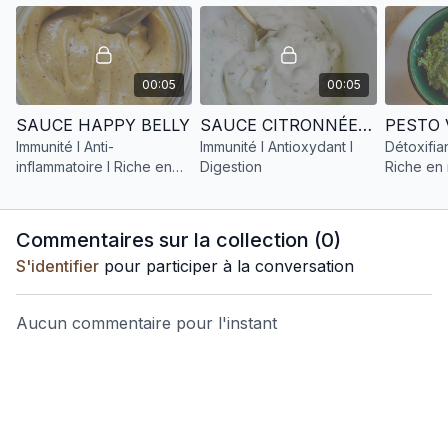
00:05
00:05
SAUCE HAPPY BELLY
SAUCE CITRONNÉE À LA CIBOULETTE
Immunité I Anti-
Immunité I Antioxydant I
Détoxifian
inflammatoire I Riche en
Digestion
Riche en
calcium
Commentaires sur la collection (
0
)
S'identifier
pour participer à la conversation
Aucun commentaire pour l'instant