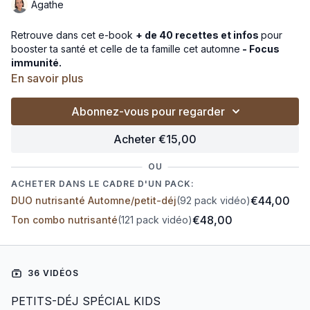
Agathe
Retrouve dans cet e-book
+ de 40 recettes et infos
pour
booster ta santé et celle de ta famille cet automne
- Focus
immunité.
En savoir plus
• Qu’est-ce qu’une
assiette Nutrisanté ?
Abonnez-vous pour regarder
• Des
tips immunité kids & astuces naturelles
pour apaiser
les maux
Acheter €15,00
• La liste pratique
“Remplace ça par ça”
OU
ACHETER DANS LE CADRE D'UN PACK:
•
8 petits-déj Nutrisanté pour les kids
- zoom sur leurs
€44,00
DUO nutrisanté Automne/petit-déj
(92 pack vidéo)
besoins en protéines
€48,00
Ton combo nutrisanté
(121 pack vidéo)
•
+ de 40 recettes Nutrisanté
équilibrées et gourmandes
•
Les petits plus nutrisanté
: sauces, jus, bouillons & bases
nutrisanté
36 VIDÉOS
PETITS-DÉJ SPÉCIAL KIDS