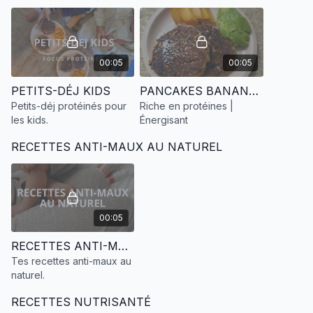
00:05
00:05
PETITS-DÉJ KIDS
PANCAKES BANANE-FLOCONS D'AVOINE
Petits-déj protéinés pour
Riche en protéines |
les kids.
Énergisant
RECETTES ANTI-MAUX AU NATUREL
00:05
RECETTES ANTI-MAUX AU NATUREL
Tes recettes anti-maux au
naturel.
RECETTES NUTRISANTÉ