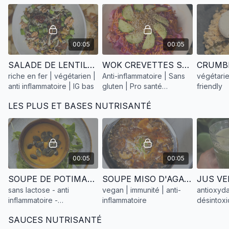
00:05
00:05
SALADE DE LENTILLES
WOK CREVETTES SANTÉ & DIGESTION
riche en fer | végétarien |
Anti-inflammatoire | Sans
végétarie
anti inflammatoire | IG bas
gluten | Pro santé
friendly
intestinale
LES PLUS ET BASES NUTRISANTÉ
00:05
00:05
SOUPE DE POTIMARRON
SOUPE MISO D'AGATHE
sans lactose - anti
vegan | immunité | anti-
antioxydan
inflammatoire -
inflammatoire
désintoxi
alcalinisante
SAUCES NUTRISANTÉ