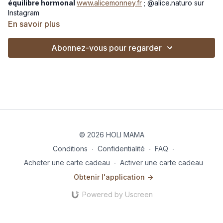
équilibre hormonal
www.alicemonney.fr
; @alice.naturo sur
Instagram
En savoir plus
En projet de grossesse
on est souvent noyée dans la jungle
Abonnez-vous pour regarder
des
compléments alimentaires.
Est-ce qu'il faut vraiment
en prendre ? Quelles sont les vitamines et les minéraux
essentiels ? Comment faire le tri entre tous les produits
disponibles ?
Dans cette vidéo, notre
naturopathe
spécialisée en
fertilité
t'explique pas à pas comment choisir les bons compléments
alimentaires pour préparer au mieux ton projet bébé.
© 2026 HOLI MAMA
Conditions
∙
Confidentialité
∙
FAQ
∙
Acheter une carte cadeau
∙
Activer une carte cadeau
Obtenir l'application ->
Powered by Uscreen