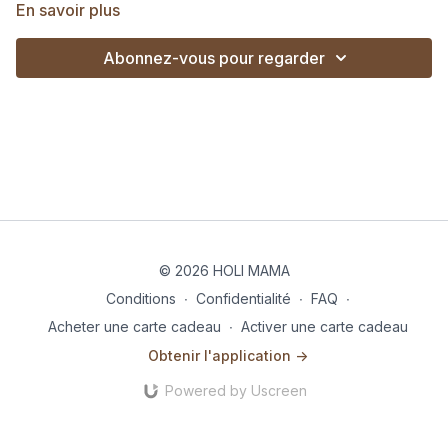
En savoir plus
🎵 Si tu veux pratiquer en musique :
Abonnez-vous pour regarder
Lance cette playlist sur Spotify
Lance cette playlist sur Deezer
© 2026 HOLI MAMA
Conditions
∙
Confidentialité
∙
FAQ
∙
Acheter une carte cadeau
∙
Activer une carte cadeau
Obtenir l'application ->
Powered by Uscreen