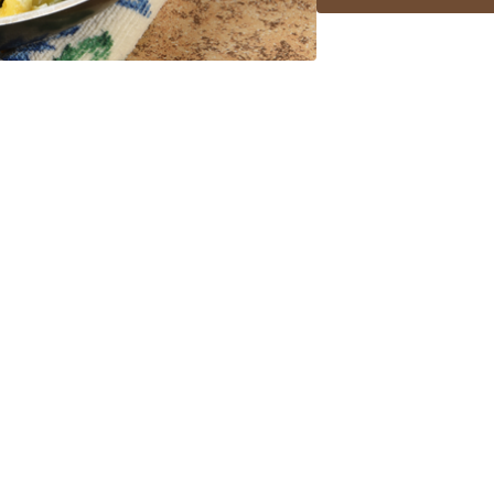
Protéines :
35.6g
Glucides :
45.31g
Lipides :
30g
Fibres :
4.4g
Calories :
523.22kcal