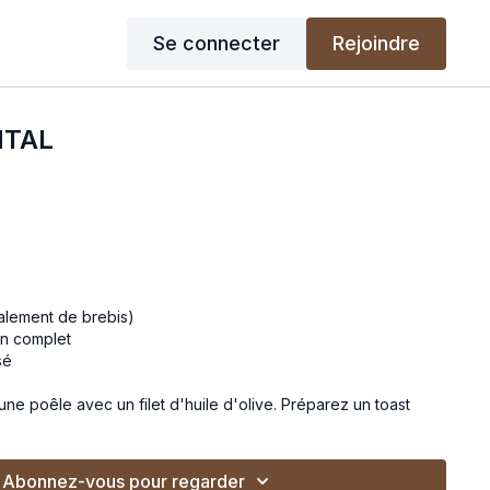
Se connecter
Rejoindre
NTAL
alement de brebis)
in complet
sé
une poêle avec un filet d'huile d'olive. Préparez un toast
ez une orange.
it déjeuner salé !
Abonnez-vous pour regarder