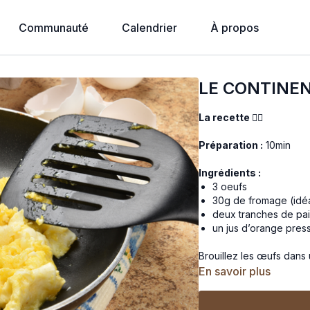
Communauté
Calendrier
À propos
LE CONTINE
La recette 👇🏼
Préparation :
10min
Ingrédients :
3 oeufs
30g de fromage (idé
deux tranches de pa
un jus d’orange pres
Brouillez les œufs dans 
avec du fromage. Press
En savoir plus
Bonne découverte du pet