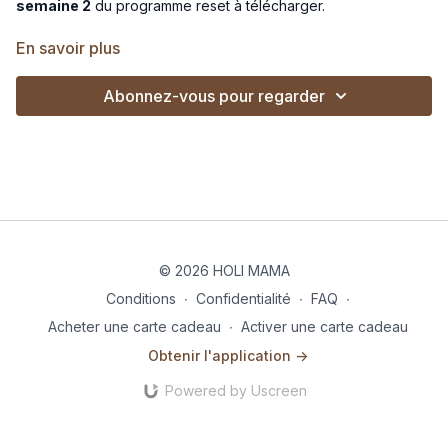
semaine 2
du programme reset à télécharger.
Si tu n’as pas l’habitude d’utiliser certains produits, vas-y étape
En savoir plus
par étape, ne cherche pas à tout changer d’un coup.
Principalement pour le pain, les farines autres que le blé, les
Abonnez-vous pour regarder
produits végétaux, l’halloumi, le houmous…
N’hésite pas aussi à utiliser des produits de substitution,
comme des gnocchis industriels, ou simplement du butternut
en purée pour la recette des gnocchis.
© 2026 HOLI MAMA
Conditions
∙
Confidentialité
∙
FAQ
∙
Acheter une carte cadeau
∙
Activer une carte cadeau
Obtenir l'application ->
Powered by Uscreen