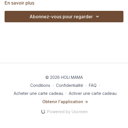
recommande de regarder la vidéo explicative sur les bases
En savoir plus
du Pilates.
Abonnez-vous pour regarder
© 2026 HOLI MAMA
Conditions
∙
Confidentialité
∙
FAQ
∙
Acheter une carte cadeau
∙
Activer une carte cadeau
Obtenir l'application ->
Powered by Uscreen