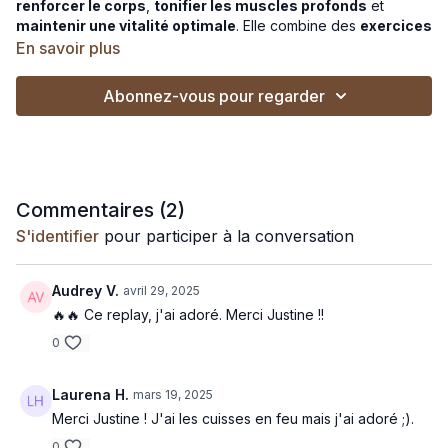
renforcer le corps
,
tonifier les muscles profonds
et
maintenir une vitalité optimale
. Elle combine des
exercices
sculptants
et du travail
cardio énergisant
, respectant la
En savoir plus
physiologie du corps de la femme.
Abonnez-vous pour regarder
POUR QUI ? :
- Pour les femmes enceintes
- Pour les femmes en post-partum : après rééducation
Commentaires (
2
)
- Pendant le cycle menstruel : éviter les sauts en phase
S'identifier
pour participer à la conversation
prémenstruelle et menstruelle
🎵
Si tu veux pratiquer en musique :
Spotify
|
Deezer
Audrey V.
avril 29, 2025
🔥🔥 Ce replay, j'ai adoré. Merci Justine !!
0
Laurena H.
mars 19, 2025
Merci Justine ! J'ai les cuisses en feu mais j'ai adoré ;).
0