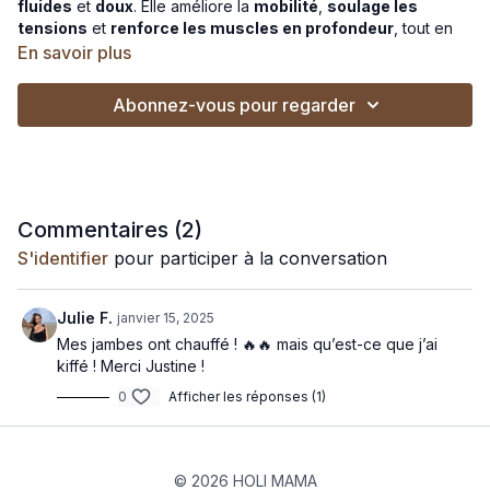
fluides
et
doux
. Elle améliore la
mobilité
,
soulage les
tensions
et
renforce les muscles en profondeur
, tout en
apportant un équilibre
mental
et
physique
.
En savoir plus
Pour qui ?
:
Abonnez-vous pour regarder
- Pour les femmes enceintes
- Pour les femmes en post-partum : pendant & après
rééducation
- A chaque étape du cycle menstruel
Commentaires (
2
)
S'identifier
pour participer à la conversation
🎵
Si tu veux pratiquer en musique :
Spotify
|
Deezer
Julie F.
janvier 15, 2025
Mes jambes ont chauffé ! 🔥🔥 mais qu’est-ce que j’ai
kiffé ! Merci Justine !
0
Afficher les réponses (1)
© 2026 HOLI MAMA