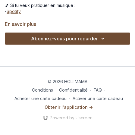
🎵 Si tu veux pratiquer en musique :
-
Spotify
Un flow pour étirer et renforcer le corps en profondeur
parfait
En savoir plus
adapté à toutes avec des adaptations pour les femmes
enceintes et mamas en post-partum.
Abonnez-vous pour regarder
© 2026 HOLI MAMA
Conditions
∙
Confidentialité
∙
FAQ
∙
Acheter une carte cadeau
∙
Activer une carte cadeau
Obtenir l'application ->
Powered by Uscreen