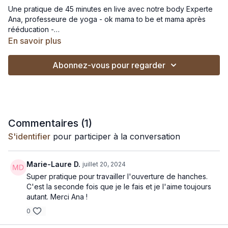
Une pratique de 45 minutes en live avec notre body Experte
Ana, professeure de yoga - ok mama to be et mama après
rééducation -
En savoir plus
Ce cours se concentre sur l'ouverture des hanches. Les
hanches sont le berceau des émotions, dans ce flow nous
Abonnez-vous pour regarder
allons faire des étirements fluides, essayer d'accueillir les
émotions positives et négatives, lâcher prise...
Commentaires (
1
)
S'identifier
pour participer à la conversation
Marie-Laure D.
juillet 20, 2024
Super pratique pour travailler l'ouverture de hanches.
C'est la seconde fois que je le fais et je l'aime toujours
autant. Merci Ana !
0