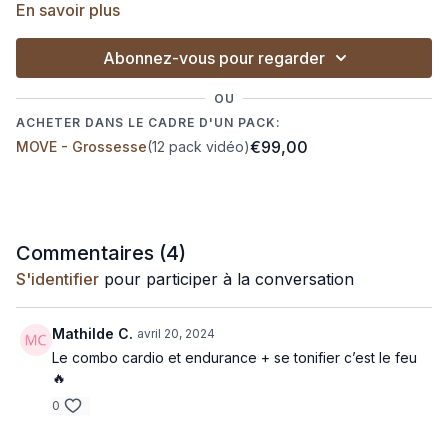
En savoir plus
🎵 Si tu veux pratiquer en musique :
Abonnez-vous pour regarder
Lance cette playlist sur Spotify
OU
Lance cette playlist sur Deezer
ACHETER DANS LE CADRE D'UN PACK:
€99,00
MOVE - Grossesse
(12 pack vidéo)
Commentaires (
4
)
S'identifier
pour participer à la conversation
Mathilde C.
avril 20, 2024
Le combo cardio et endurance + se tonifier c’est le feu
🔥
0