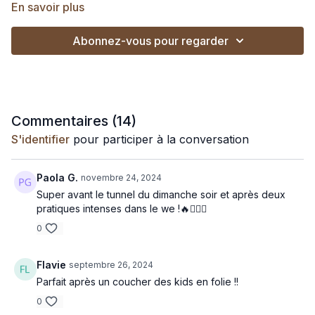
🎵 Si tu veux pratiquer en musique :
En savoir plus
Lance cette playlist sur Spotify
Abonnez-vous pour regarder
Lance cette playlist sur Deezer
Commentaires (
14
)
S'identifier
pour participer à la conversation
Paola G.
novembre 24, 2024
Super avant le tunnel du dimanche soir et après deux
pratiques intenses dans le we !🔥🧘🏼‍♀️
0
Flavie
septembre 26, 2024
Parfait après un coucher des kids en folie !!
0