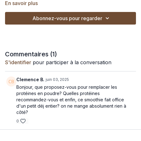
En savoir plus
Ingrédients :
Une poignée de myrtilles (fraîches ou surgelées)
Abonnez-vous pour regarder
Une poignée d’amande (idéalement trempée 8h mais pas
obligatoire!) ou une cuillère à soupe de graines de chanvre
2 cuillères à soupe de graines de chia
2 poignées de flocons d’avoine
200ml de lait d’amande
Une proportion de protéines en poudre
Commentaires (
1
)
S'identifier
pour participer à la conversation
Placer tous les ingrédients dans un blender.
Mixer jusqu’à obtenir une texture lisse.
Clemence B.
juin 03, 2025
Bonjour, que proposez-vous pour remplacer les
Ajouter de l’eau et des glaçons selon la consistance souhaitée.
protéines en poudre? Quelles protéines
recommandez-vous et enfin, ce smoothie fait office
Ce smoothie est une excellente source de protéines
d'un petit déj entier? on ne mange absolument rien à
végétales, associées, et riche en bons lipides oméga 3, 6 et 9.
côté?
0
Protéines :
21.5g
Glucides :
18.3g