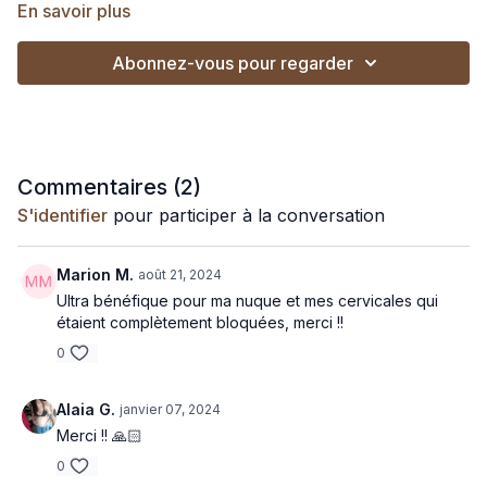
🎵 Si tu veux pratiquer en musique :
En savoir plus
Lance cette playlist sur Spotify
Abonnez-vous pour regarder
Lance cette playlist sur Deezer
Commentaires (
2
)
S'identifier
pour participer à la conversation
Marion M.
août 21, 2024
Ultra bénéfique pour ma nuque et mes cervicales qui
étaient complètement bloquées, merci !!
0
Alaia G.
janvier 07, 2024
Merci !! 🙏🏻
0