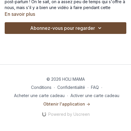
post-partum ! On le sait, on a assez peu de temps qui s'offre à
nous, mais s'il y a bien une vidéo à faire pendant cette
période, c'est celle-ci !
En savoir plus
🎵
Si tu veux pratiquer en musique :
Abonnez-vous pour regarder
Lance cette playlist sur Spotify
Lance cette playlist sur Deezer
© 2026 HOLI MAMA
Conditions
∙
Confidentialité
∙
FAQ
∙
Acheter une carte cadeau
∙
Activer une carte cadeau
Obtenir l'application ->
Powered by Uscreen