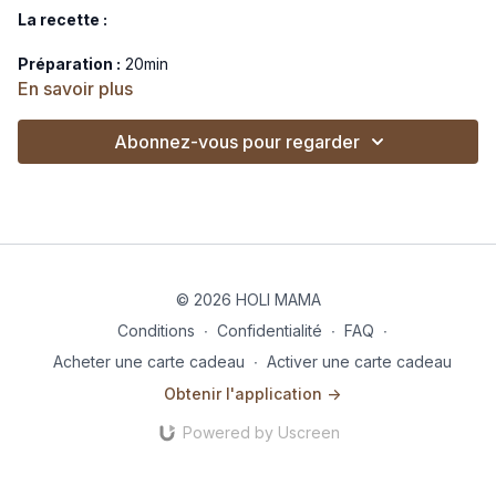
La recette :
Préparation :
20min
En savoir plus
Cuisson :
30min
Abonnez-vous pour regarder
Ingrédients :
1 pâte feuilletée
1 patate douce
Feta
1 oignon rouge
Épinards
2 œufs
© 2026 HOLI MAMA
Paprika
Crème liquide végétale (en option, 400 ml)
Conditions
∙
Confidentialité
∙
FAQ
∙
Aromates au choix : basilic, persil, coriandre… (en option)
Acheter une carte cadeau
∙
Activer une carte cadeau
Obtenir l'application ->
Préchauffer le four.Éplucher la patate douce et l’oignon, puis
les couper en fines lamelles, idéalement à la mandoline.
Powered by Uscreen
Dans un bol, verser la crème liquide, ajouter les 2 œufs, les
battre, puis ajouter 1 cuillère à café de paprika et les feuilles