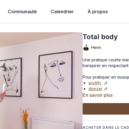
Communauté
Calendrier
À propos
Total body
Henri
Une pratique courte mais
transpirer en respectan
Pour pratiquer en musiqu
spotify
🎶
deezer
🎶
En savoir plus
ACHETER DANS LE CAD