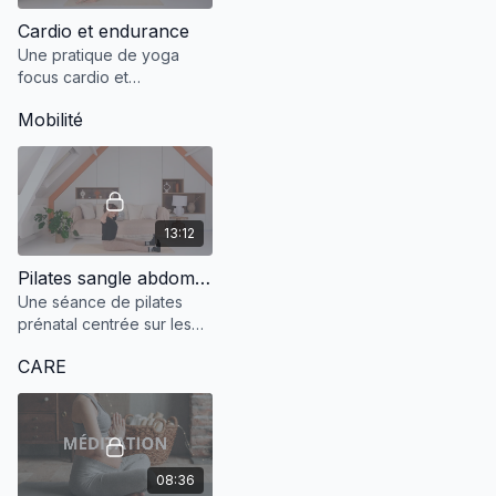
Cardio et endurance
Une pratique de yoga
focus cardio et
endurance.
Mobilité
13:12
Pilates sangle abdominale T3
Une séance de pilates
prénatal centrée sur les
abdominaux pour
CARE
préserver sangle
abdominale et dorsale.
08:36