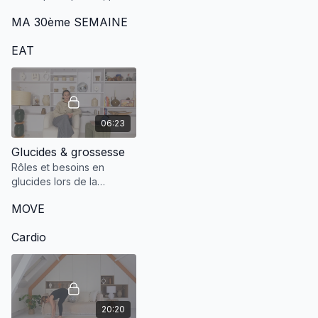
en énergie, d'oxygéner
MA 30ème SEMAINE
ton bébé, mieux gérer et
récupérer le jour J.
EAT
06:23
Glucides & grossesse
Rôles et besoins en
glucides lors de la
grossesse.
MOVE
Cardio
20:20