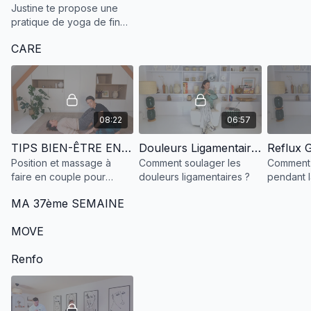
Justine te propose une
pratique de yoga de fin
de grossesse pour ouvrir
CARE
le coeur et te sentir prête
à accueillir ton mini !
08:22
06:57
TIPS BIEN-ÊTRE EN COUPLE - Soulager le bas du dos
Douleurs Ligamentaires Grossesse
Reflux 
Position et massage à
Comment soulager les
Comment l
faire en couple pour
douleurs ligamentaires ?
pendant l
soulager le bas du dos
MA 37ème SEMAINE
lors de la grossesse.
MOVE
Renfo