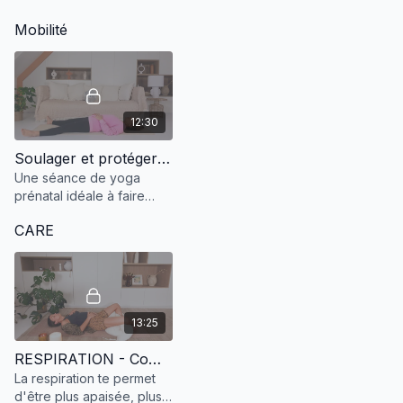
Mobilité
12:30
Soulager et protéger le dos
Une séance de yoga
prénatal idéale à faire
pendant ta grossesse
CARE
pour prévenir et soulager
les douleurs de dos.
13:25
RESPIRATION - Complète
La respiration te permet
d'être plus apaisée, plus