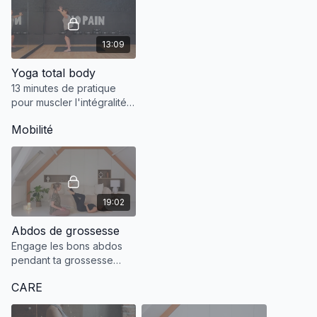
13:09
Yoga total body
13 minutes de pratique
pour muscler l'intégralité
du corps.
Mobilité
19:02
Abdos de grossesse
Engage les bons abdos
pendant ta grossesse
pour protéger ton corps
CARE
et anticiper ton post-
partum d'un point de vue
physique !