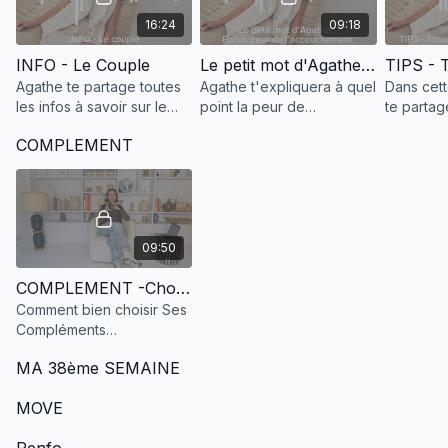
16:24
09:18
INFO - Le Couple
Le petit mot d'Agathe - Focus peur de l'accouchement
Agathe te partage toutes
Agathe t'expliquera à quel
Dans cet
les infos à savoir sur le
point la peur de
te partage
couple à l'arrivée de
l'accouchement peut
pyramide 
COMPLEMENT
bébé !
impacter la physiologie de
pour main
la naissance & t'aidera à la
équilibre
transformer en force
de la mate
09:50
COMPLEMENT -Choisir Ses Compléments Alimentaires
Comment bien choisir Ses
Compléments
Alimentaires?
MA 38ème SEMAINE
MOVE