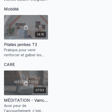
du corps pour bouger et
Mobilité
transpirer !
14:15
Pilates jambes T3
Pratique pour venir
renforcer et galber les
jambes adaptée au 3ème
CARE
trimestre de grossesse.
07:53
MÉDITATION - Vaincre la peur de L'accouchement
Avoir peur de
l'accouchement, c'est