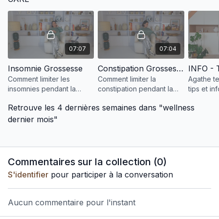
07:07
07:04
Insomnie Grossesse
Constipation Grossesse
Comment limiter les
Comment limiter la
Agathe te
insomnies pendant la
constipation pendant la
tips et i
grossesse ?
grossesse ?
dormir pe
Retrouve les 4 dernières semaines dans "wellness
grossess
dernier mois"
Commentaires sur la collection (
0
)
S'identifier
pour participer à la conversation
Aucun commentaire pour l'instant