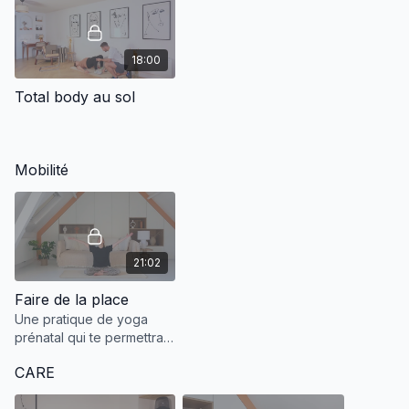
18:00
Total body au sol
Mobilité
21:02
Faire de la place
Une pratique de yoga
prénatal qui te permettra
de venir faire de la place
CARE
entre le haut de ton utérus
et ton diaphragme pour