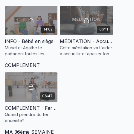
14:02
06:11
INFO - Bébé en siège
MÉDITATION - Accueillir l'anxiété
Muriel et Agathe te
Cette méditation va t'aider
partagent toutes les
à accueillir et apaiser ton
informations sur le bébé
anxiété.
COMPLEMENT
en siège !
06:47
COMPLEMENT - Fer & Grossesse
Quand prendre du fer
enceinte?
MA 36ème SEMAINE