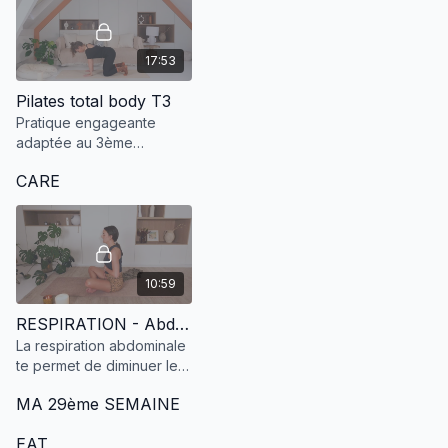
17:53
Pilates total body T3
Pratique engageante
adaptée au 3ème
trimestre de la grossesse
CARE
pour les mamas qui ont
envie d'une intensité plus
importante.
10:59
RESPIRATION - Abdominale
La respiration abdominale
te permet de diminuer les
tensions liées à la
MA 29ème SEMAINE
grossesse et de venir
apaiser ton mental.
EAT