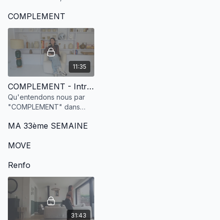
normal. À travers cette
COMPLEMENT
méditation développe ta
confiance en toi pour la
dépasser le Jour-J.
11:35
COMPLEMENT - Introduction Générale
Qu'entendons nous par
"COMPLEMENT" dans
notre Wellness Method
MA 33ème SEMAINE
MOVE
Renfo
31:43