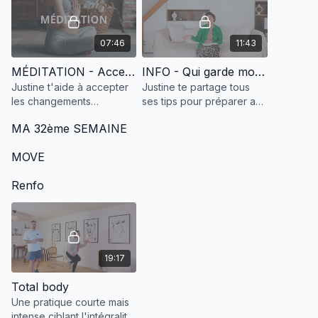
07:46
11:43
MÉDITATION - Acceptation
INFO - Qui garde mon aîné pendant l'accouchement?
Justine t'aide à accepter
Justine te partage tous
les changements
ses tips pour préparer au
physiques et psychiques
mieux ton aîné.
MA 32ème SEMAINE
de la grossesse.
MOVE
Renfo
19:17
Total body
Une pratique courte mais
intense ciblant l'intégralité