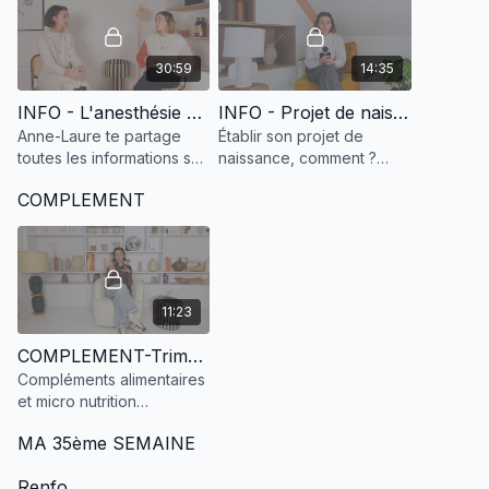
mieux respirer.
30:59
14:35
INFO - L'anesthésie péridurale
INFO - Projet de naissance
Anne-Laure te partage
Établir son projet de
toutes les informations sur
naissance, comment ?
la péridurale et les autres
pourquoi ? On t'explique
COMPLEMENT
moyens d'anesthésies.
tout dans cette vidéo.
11:23
COMPLEMENT-Trimestre 2/3
Compléments alimentaires
et micro nutrition
spécifiques au 2ème
MA 35ème SEMAINE
trimestre, 7ème et 8ème
mois.
Renfo