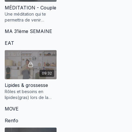
MÉDITATION - Couple
Une méditation qui te
permettra de venir
renforcer ton amour pour
MA 31ème SEMAINE
ton ou ta partenaire.
EAT
09:32
Lipides & grossesse
Rôles et besoins en
lipides(gras) lors de la
grossesse.
MOVE
Renfo