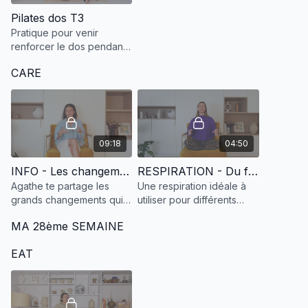
Pilates dos T3
Pratique pour venir
renforcer le dos pendant
la grossesse.
CARE
09:18
04:50
INFO - Les changements du troisième trimestre
RESPIRATION - Du fil d'or
Agathe te partage les
Une respiration idéale à
grands changements qui
utiliser pour différents
peuvent opérer lors du
maux de ta grossesse et
MA 28ème SEMAINE
troisième trimestre.
pour gérer les premières
contractions !
EAT