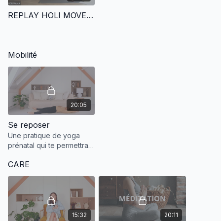
REPLAY HOLI MOVE | CIRCUIT TRAINING - FULL BODY EMOM - 15.11
Mobilité
20:05
Se reposer
Une pratique de yoga
prénatal qui te permettra
de venir faire le plein
CARE
d'énergie lors du 3ème
trimestre.
15:32
20:11