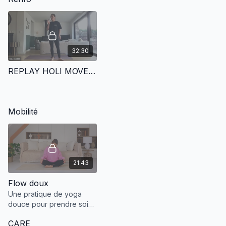
32:30
REPLAY HOLI MOVE | HIIT SANS IMPACT - JAMBES & ABDOS - 06.12
Mobilité
21:43
Flow doux
Une pratique de yoga
douce pour prendre soin
de son corps et pour faire
CARE
un vrai break !